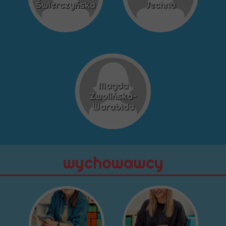
Świerczyńska
Jechna
Magda
Zwolińska-
Warabida
wychowawcy